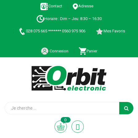
Contact
Adresse
Horaire : Dim – Jeu: 8:30 – 16:30
028 075 665 ******* 0560 975 906
Mes Favoris
Connexion
Panier
0