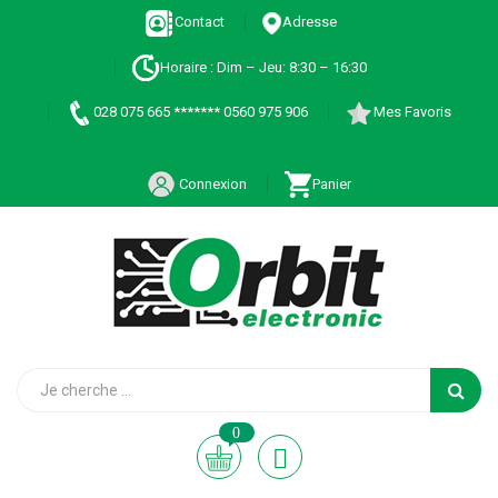
Contact
Adresse
Horaire : Dim – Jeu: 8:30 – 16:30
028 075 665 ******* 0560 975 906
Mes Favoris
Connexion
Panier
0