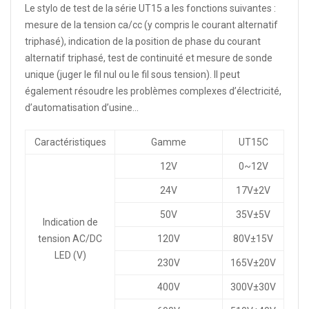
Le stylo de test de la série UT15 a les fonctions suivantes :
mesure de la tension ca/cc (y compris le courant alternatif
triphasé), indication de la position de phase du courant
alternatif triphasé, test de continuité et mesure de sonde
unique (juger le fil nul ou le fil sous tension). Il peut
également résoudre les problèmes complexes d’électricité,
d’automatisation d’usine…
Caractéristiques
Gamme
UT15C
12V
0~12V
24V
17V±2V
50V
35V±5V
Indication de
tension AC/DC
120V
80V±15V
LED (V)
230V
165V±20V
400V
300V±30V