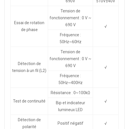
690V
510V±40V
Tension de
fonctionnement : 0 V ~
Essai de rotation
690 V
√
de phase
Fréquence :
50Hz~60Hz
Tension de
fonctionnement : 0 V ~
Détection de
690 V
√
tension à un fil (L2)
Fréquence :
50Hz~400Hz
Résistance : 0~100kΩ
Test de continuité
√
Bip et indicateur
lumineux LED
Détection de
Positif négatif
√
polarité