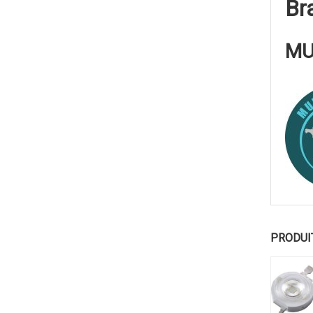
Br
MU
PRODUI