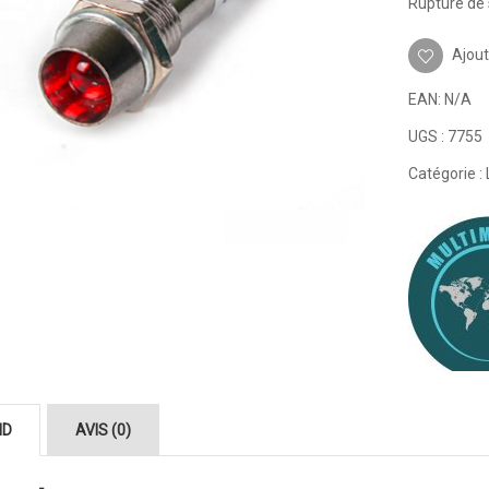
Rupture de 
Ajout
EAN:
N/A
UGS :
7755
Catégorie :
ND
AVIS (0)