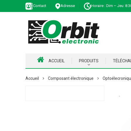
Contact
Adresse
Horaire : Dim – Jeu: 8:3
ACCUEIL
PRODUITS
TÉLÉCH
Accueil
Composant électronique
Optoélecroniq