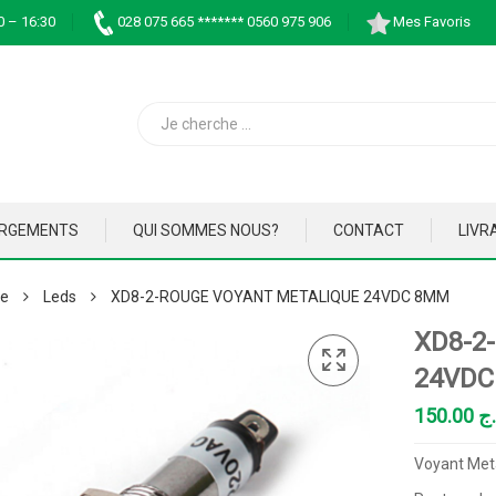
0 – 16:30
028 075 665 ******* 0560 975 906
Mes Favoris
ARGEMENTS
QUI SOMMES NOUS?
CONTACT
LIVR
ue
Leds
XD8-2-ROUGE VOYANT METALIQUE 24VDC 8MM
XD8-2
24VDC
150.00
.ج
Voyant Met