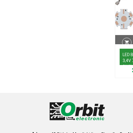
LED B
3,4V
3WGH
PCS+