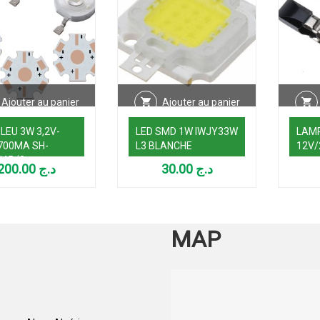
Ajouter au panier
Ajouter au panier
LEU 3W 3,2V-
LED SMD 1W IWJY33W
LAM
 700MA SH-
L3 BLANCHE
12V/
45 (3
200.00
د.ج
30.00
د.ج
SUPPORT)
MAP