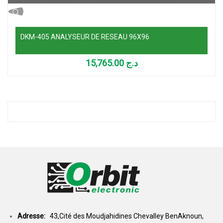
DKM-405 ANALYSEUR DE RESEAU 96X96
15,765.00
د.ج
Adresse:
43,Cité des Moudjahidines Chevalley BenAknoun,