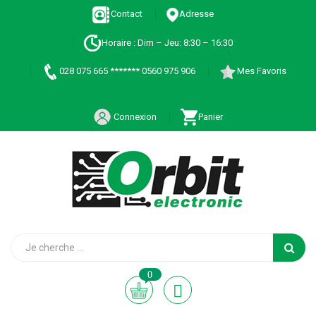
Contact
Adresse
Horaire : Dim – Jeu: 8:30 – 16:30
028 075 665 ******* 0560 975 906
Mes Favoris
Connexion
Panier
0