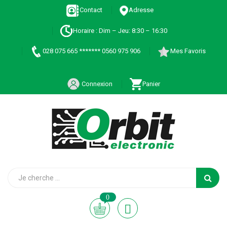
Contact
Adresse
Horaire : Dim – Jeu: 8:30 – 16:30
028 075 665 ******* 0560 975 906
Mes Favoris
Connexion
Panier
0