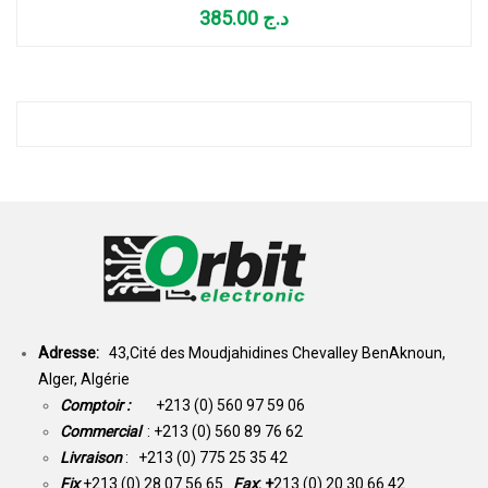
385.00
د.ج
Adresse:
43,Cité des Moudjahidines Chevalley BenAknoun,
Alger, Algérie
Comptoir :
+213 (0) 560 97 59 06
Commercial
: +213 (0) 560 89 76 62
Livraison
: +213 (0) 775 25 35 42
Fix
+213 (0) 28 07 56 65
Fax
: +
213 (0) 20 30 66 42