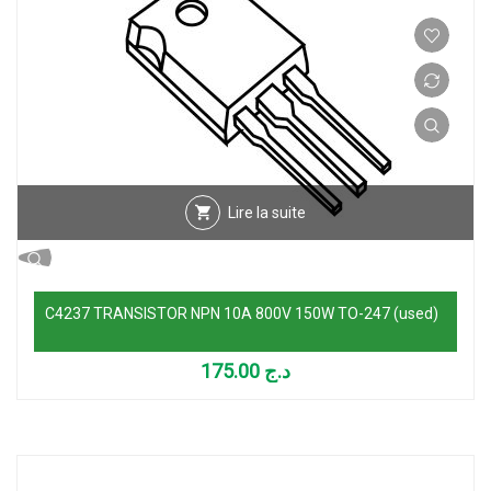
Lire la suite
C4237 TRANSISTOR NPN 10A 800V 150W TO-247 (used)
175.00
د.ج