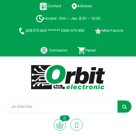
Contact
Adresse
Horaire : Dim – Jeu: 8:30 – 16:30
028 075 665 ******* 0560 975 906
Mes Favoris
Connexion
Panier
0