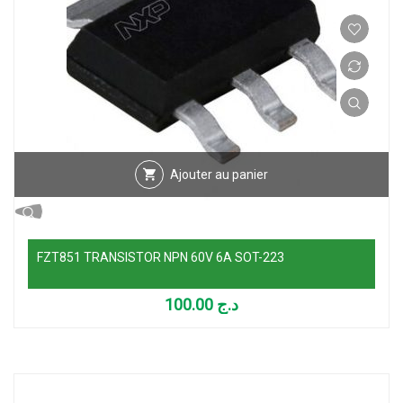
Ajouter au panier
FZT851 TRANSISTOR NPN 60V 6A SOT-223
100.00
د.ج