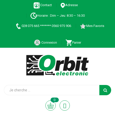
Contact
Adresse
Horaire : Dim – Jeu: 8:30 – 16:30
028 075 665 ******* 0560 975 906
Mes Favoris
Connexion
Panier
0