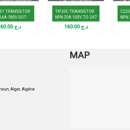
51 TRANSISTOR
TIP35C TRANSISTOR
C223
0,6A 180V SOT-
NPN 25A 100V TO-247
NPN 
60.00
د.ج
160.00
د.ج
MAP
oun, Alger, Algérie