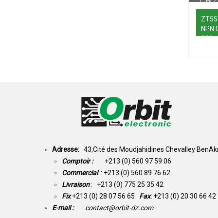
ZT55
NPN 
223
Adresse:
43,Cité des Moudjahidines Chevalley BenAkn
Comptoir :
+213 (0) 560 97 59 06
Commercial
: +213 (0) 560 89 76 62
Livraison
: +213 (0) 775 25 35 42
Fix
+213 (0) 28 07 56 65
Fax
: +
213 (0) 20 30 66 42
E-mail :
contact@orbit-dz.com