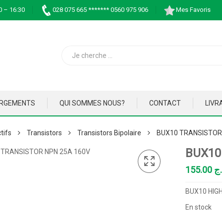
0 – 16:30
028 075 665 ******* 0560 975 906
Mes Favoris
ARGEMENTS
QUI SOMMES NOUS?
CONTACT
LIVR
tifs
Transistors
Transistors Bipolaire
BUX10 TRANSISTOR
BUX10
155.00
.ج
BUX10 HIG
En stock