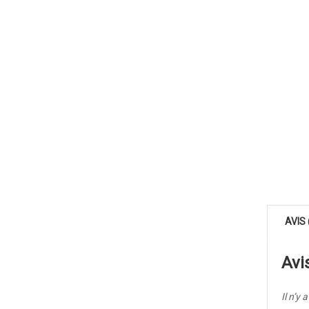
AVIS 
Avi
Il n’y 