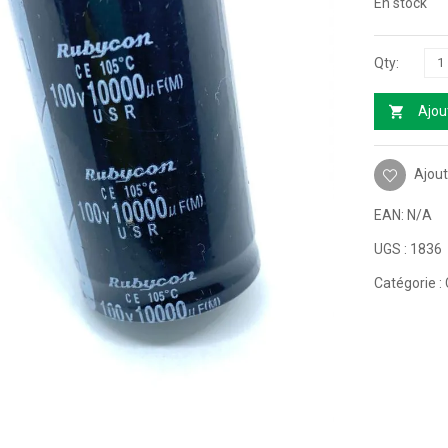
En stock
Ajou
Ajout
EAN:
N/A
UGS :
1836
Catégorie :