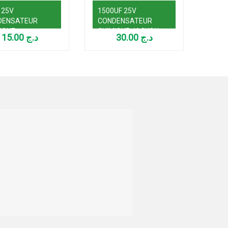
 25V
1500UF 25V
220
DENSATEUR
CONDENSATEUR
CON
IQUE
CHIMIQUE JACKON
CHI
15.00
د.ج
30.00
د.ج
TAIWAN 13X21