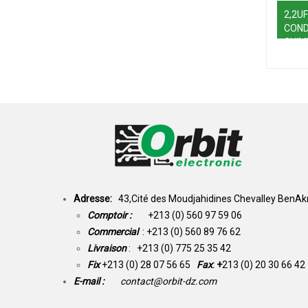
2,2UF
CON
CHIM
POLA
Adresse:
43,Cité des Moudjahidines Chevalley BenAkn
Comptoir :
+213 (0) 560 97 59 06
Commercial
: +213 (0) 560 89 76 62
Livraison
: +213 (0) 775 25 35 42
Fix
+213 (0) 28 07 56 65
Fax
: +
213 (0) 20 30 66 42
E-mail :
contact@orbit-dz.com