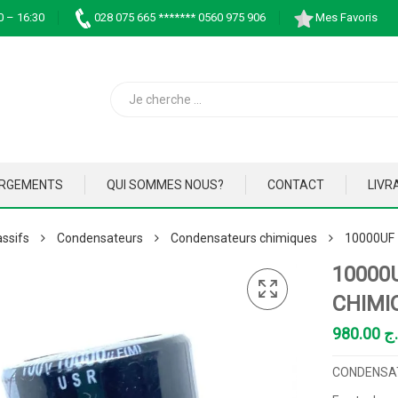
0 – 16:30
028 075 665 ******* 0560 975 906
Mes Favoris
ARGEMENTS
QUI SOMMES NOUS?
CONTACT
LIVR
ssifs
Condensateurs
Condensateurs chimiques
10000UF
10000
CHIMI
980.00
.ج
CONDENSAT