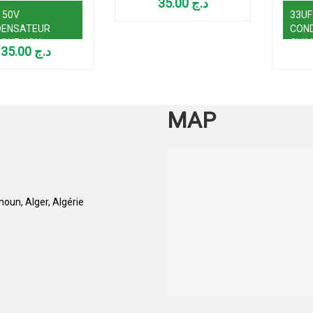
35.00
د.ج
 50V
33UF
DENSATEUR
CON
IQUE NON
CHIM
35.00
د.ج
RISE
MAP
oun, Alger, Algérie