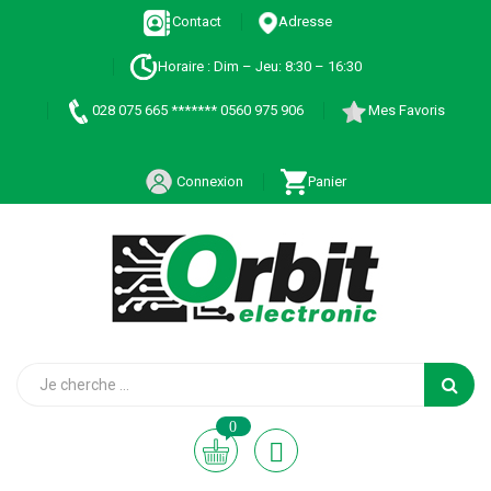
Contact
Adresse
Horaire : Dim – Jeu: 8:30 – 16:30
028 075 665 ******* 0560 975 906
Mes Favoris
Connexion
Panier
0