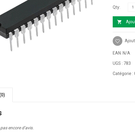
Ajou
Ajout
EAN:
N/A
UGS :
783
Catégorie :
(0)
s
a pas encore d’avis.