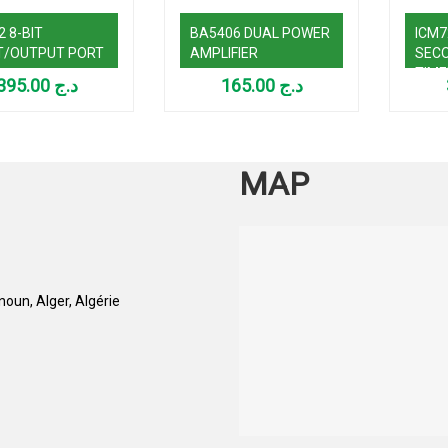
2 8-BIT
BA5406 DUAL POWER
ICM7
T/OUTPUT PORT
AMPLIFIER
SECO
TIM
395.00
د.ج
165.00
د.ج
GEN
MAP
oun, Alger, Algérie