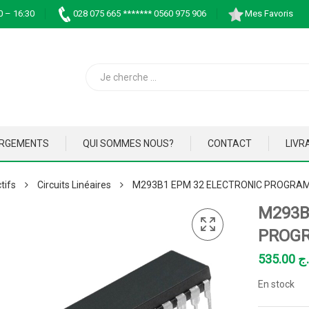
0 – 16:30
028 075 665 ******* 0560 975 906
Mes Favoris
ARGEMENTS
QUI SOMMES NOUS?
CONTACT
LIVR
tifs
Circuits Linéaires
M293B1 EPM 32 ELECTRONIC PROGRAM
M293B
PROGR
535.00
.ج
En stock