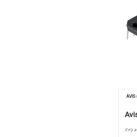
AVIS 
Avi
Il n’y 