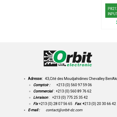
P821
INPU
Adresse:
43,Cité des Moudjahidines Chevalley BenAkn
Comptoir :
+213 (0) 560 97 59 06
Commercial
: +213 (0) 560 89 76 62
Livraison
: +213 (0) 775 25 35 42
Fix
+213 (0) 28 07 56 65
Fax
: +
213 (0) 20 30 66 42
E-mail :
contact@orbit-dz.com