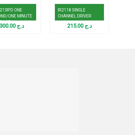
213IPD ONE
IR2118 SINGLE
DAC0
ND/ONE MINUTE
CHANNEL DRIVER
D/A
EBASE
300.00
د.ج
215.00
د.ج
ERATOR