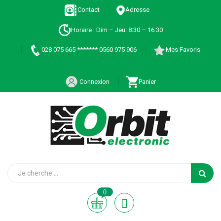
Contact
Adresse
Horaire : Dim – Jeu: 8:30 – 16:30
028 075 665 ******* 0560 975 906
Mes Favoris
Connexion
Panier
0