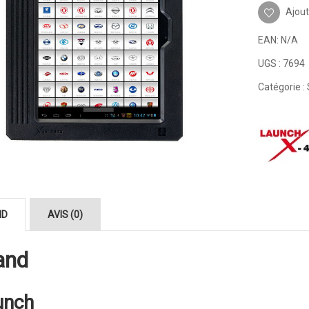
Ajout
EAN:
N/A
UGS :
7694
Catégorie :
ND
AVIS (0)
and
unch