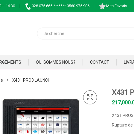
0 – 16:30
028 075 665 ******* 0560 975 906
Mes Favoris
ARGEMENTS
QUI SOMMES NOUS?
CONTACT
LIVR
le
X431 PRO3 LAUNCH
X431 
X431 PRO3
Rupture de 