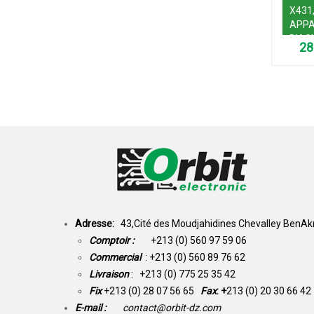
X431
APPA
DIAG
AUTO
Adresse:
43,Cité des Moudjahidines Chevalley BenAkn
Comptoir :
+213 (0) 560 97 59 06
Commercial
: +213 (0) 560 89 76 62
Livraison
: +213 (0) 775 25 35 42
Fix
+213 (0) 28 07 56 65
Fax
: +
213 (0) 20 30 66 42
E-mail :
contact@orbit-dz.com