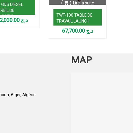
Lire la suite
, GDS DIESEL
REIL DE
TWT-100 TABLE DE
NOSTIC
282,030.00
د.ج
TRAVAIL LAUNCH
MOBILE
67,700.00
د.ج
MAP
oun, Alger, Algérie