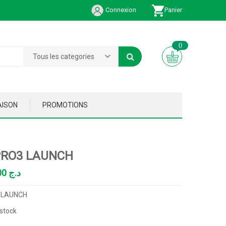
Connexion
Panier
0
Tous les categories
AISON
PROMOTIONS
PRO3 LAUNCH
217,000.00
د.ج
 LAUNCH
stock