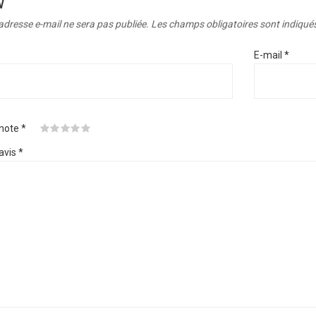
W”
adresse e-mail ne sera pas publiée.
Les champs obligatoires sont indiqué
E-mail
*
 note
*
avis
*