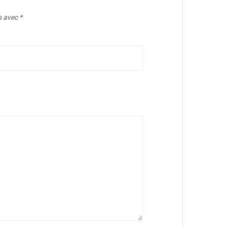
s avec
*