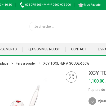
0 – 16:30
028 075 665 ******* 0560 975 906
Mes Favoris
ARGEMENTS
QUI SOMMES NOUS?
CONTACT
LIVR
udage
Fers à souder
XCY TOOL FER A SOUDER 60W
XCY T
1,100.00
Rupture de 
Ajout