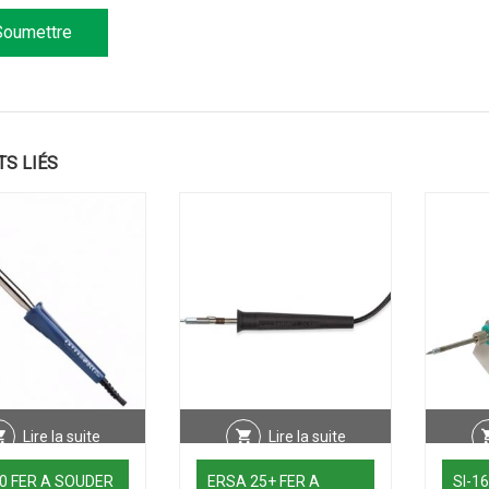
TS LIÉS
Lire la suite
Lire la suite
0 FER A SOUDER
ERSA 25+ FER A
SI-1