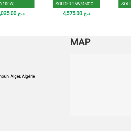
V/100W)
SOUDER 25W/450°C
SOUD
PAR 
2,035.00
د.ج
4,575.00
د.ج
MAP
oun, Alger, Algérie