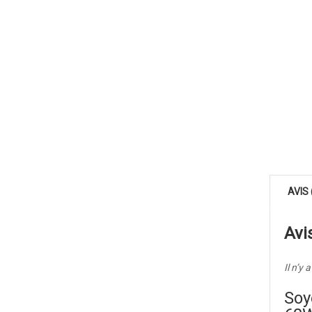
AVIS 
Avi
Il n’y 
Soy