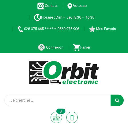
Contact
Adresse
Horaire : Dim – Jeu: 8:30 – 16:30
028 075 665 ******* 0560 975 906
Mes Favoris
Connexion
Panier
0