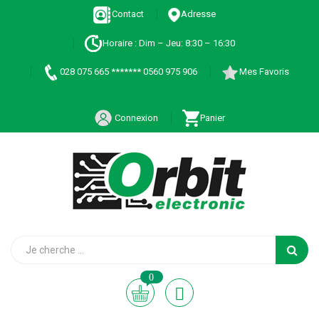
Contact
Adresse
Horaire : Dim – Jeu: 8:30 – 16:30
028 075 665 ******* 0560 975 906
Mes Favoris
Connexion
Panier
0