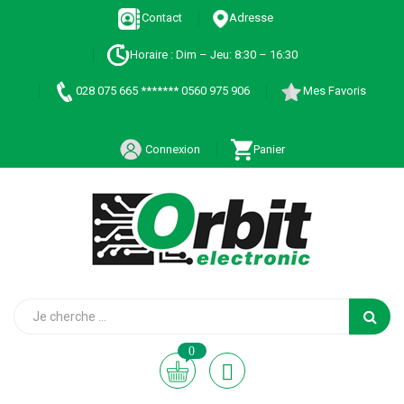
Contact
Adresse
Horaire : Dim – Jeu: 8:30 – 16:30
028 075 665 ******* 0560 975 906
Mes Favoris
Connexion
Panier
0