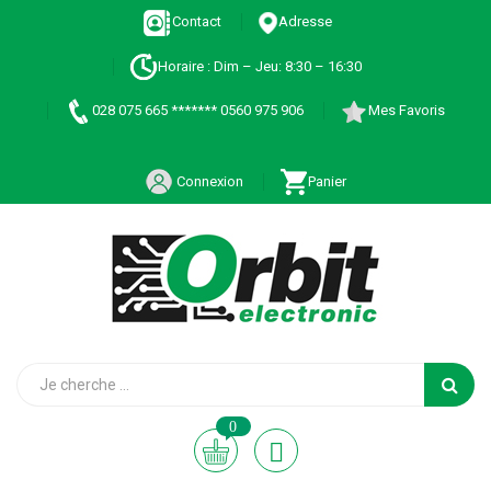
Contact
Adresse
Horaire : Dim – Jeu: 8:30 – 16:30
028 075 665 ******* 0560 975 906
Mes Favoris
Connexion
Panier
0