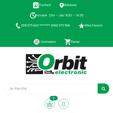
Contact
Adresse
Horaire : Dim – Jeu: 8:30 – 16:30
028 075 665 ******* 0560 975 906
Mes Favoris
Connexion
Panier
0