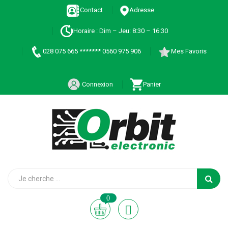
Contact
Adresse
Horaire : Dim – Jeu: 8:30 – 16:30
028 075 665 ******* 0560 975 906
Mes Favoris
Connexion
Panier
0